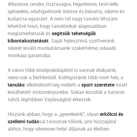
étkezésre, rendre, tisztaságra, fegyelemre, testi-lelki
igényekre, odafigyelnünk örömre és bánatra, sikerre és
kudarcra egyaránt. A nem túl nagy tanulói létszám
lehetővé teszi, hogy tanulóinkat alaposabban
megismerhessük és
segítsük tehetségük
kibontakoztatását
. Saját fejlesztésű szoftverünk
sikerét kiváló munkatársaink szakértelme, odaadó
munkája garantálja.
A város több középiskolájából is vannak diákjaink,
nemcsak a Bethlenből. Kollégistáink több mint fele, a
tanulás
i elkötelezettség mellett a
sport szeretete
miatt
kerülhetett intézményünkbe. Sokan közülük a határon
túlról, legtöbben Vajdaságból érkeztek.
Hiszünk abban, hogy a „gyerekeink”, olyan
erkölcsi és
szellemi tudás
sal távoznak tőlünk, ami hozzájárul
ahhoz, hogy sikeresen helyt álljanak az életben.