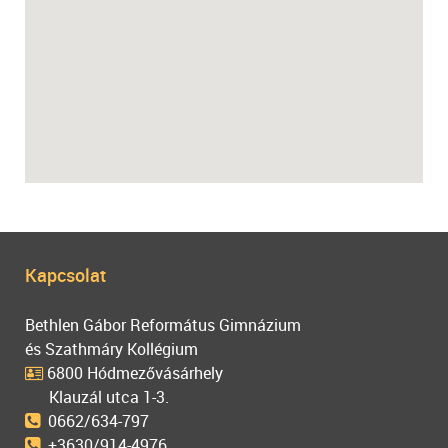
Kapcsolat
Bethlen Gábor Református Gimnázium
és Szathmáry Kollégium
6800 Hódmezővásárhely
Klauzál utca 1-3.
0662/634-797
+3630/914-4976