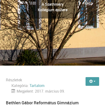
Dr. Szabó József és
Imaterem (Zakar
A Szathmáry
Ödön Exhortációs
Szabó Enéh
Kollégium épülete
kollégiumi könyvtár
Terem)
Részletek
Kategória:
Tartalom
Megjelent: 2017. március 09.
Bethlen Gábor Református Gimnázium