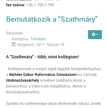
fax száma:
+36 1 789 3 789
Bemutatkozik a "Szathmáry"
Részletek
Kategória:
Tartalom
Megjelent: 2017. február 18.
A "Szathmáry"
- több, mint kollégium!
Kollégiumunk a megye egyik legjobb középiskolájához,
a
Bethlen Gábor Református Gimnázium
hoz tartozik.
Hódmezővásárhely
szívében található, közel a
belvároshoz, a tram-train megállóihoz, illetve a
buszpályaudvarhoz.
Épülete és szellemisége olyan értékrendet tükröz, amely