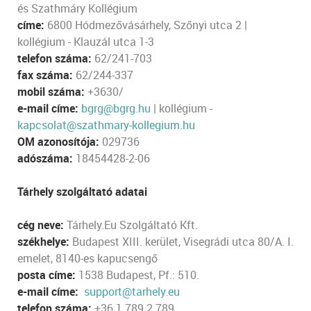
és Szathmáry Kollégium
címe:
6800 Hódmezővásárhely, Szőnyi utca 2 |
kollégium - Klauzál utca 1-3
telefon száma:
62/241-703
fax száma:
62/244-337
mobil száma:
+3630/
e-mail címe:
bgrg@bgrg.hu
| kollégium -
kapcsolat@szathmary-kollegium.hu
OM azonosítója:
029736
adószáma:
18454428-2-06
Tárhely szolgáltató adatai
cég neve:
Tárhely.Eu Szolgáltató Kft.
székhelye:
Budapest XIII. kerület, Visegrádi utca 80/A. I.
emelet, 8140-es kapucsengő
posta címe:
1538 Budapest, Pf.: 510.
e-mail címe:
support@tarhely.eu
telefon száma:
+36 1 789 2 789