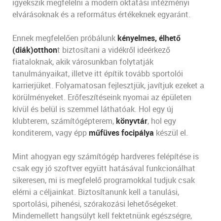
igyekszik megfelelni a modern oktatási intézményi
elvárásoknak és a református értékeknek egyaránt.
Ennek megfelelően próbálunk
kényelmes, élhető
(diák)otthon
t biztosítani a vidékről ideérkező
fiataloknak, akik városunkban folytatják
tanulmányaikat, illetve itt építik tovább sportolói
karrierjüket. Folyamatosan fejlesztjük, javítjuk ezeket a
körülményeket. Erőfeszítéseink nyomai az épületen
kívül és belül is szemmel láthatóak. Hol egy új
klubterem, számítógépterem,
könyvtár
, hol egy
konditerem, vagy épp
műfüves focipálya
készül el.
Mint ahogyan egy számítógép hardveres felépítése is
csak egy jó szoftver együtt hatásával funkcionálhat
sikeresen, mi is megfelelő programokkal tudjuk csak
elérni a céljainkat. Biztosítanunk kell a tanulási,
sportolási, pihenési, szórakozási lehetőségeket.
Mindemellett hangsúlyt kell fektetnünk egészségre,